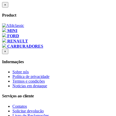
×
Product
MINI
FORD
RENAULT
CARBURADORES
×
Informações
Sobre nós
Política de privacidade
Termos e condições
Noticias em destaque
Serviços ao cliente
Contatos
Solicitar devolução
Livro de Reclamações